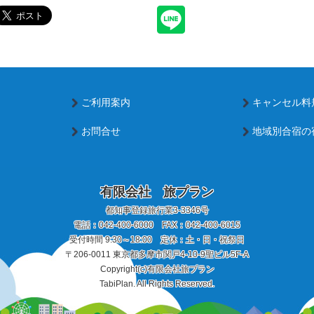
ご利用案内
キャンセル料
お問合せ
地域別合宿の
有限会社 旅プラン
都知事登録旅行業3-3346号
電話：
042-400-6000
FAX：042-400-6015
受付時間 9:30～18:00 定休：土・日・祝祭日
〒206-0011 東京都多摩市関戸4-10-9聖ビル5F-A
Copyright(c)有限会社旅プラン
TabiPlan. All Rights Reserved.