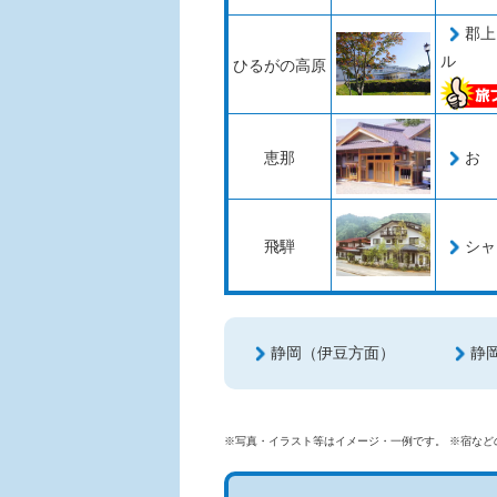
郡上
ル
ひるがの高原
恵那
おゝ
飛騨
シャ
静岡（伊豆方面）
静
※写真・イラスト等はイメージ・一例です。 ※宿な