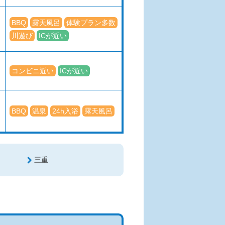
BBQ
露天風呂
体験プラン多数
川遊び
ICが近い
コンビニ近い
ICが近い
BBQ
温泉
24h入浴
露天風呂
三重