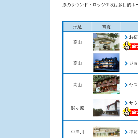
原のサウンド・ロッジ伊吹は多目的ホ
地域
写真
お宿
高山
高山
ジョ
高山
ヤス
サウ
関ヶ原
中津川
準坊