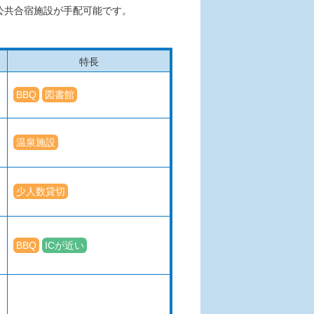
公共合宿施設が手配可能です。
特長
BBQ
図書館
温泉施設
少人数貸切
BBQ
ICが近い