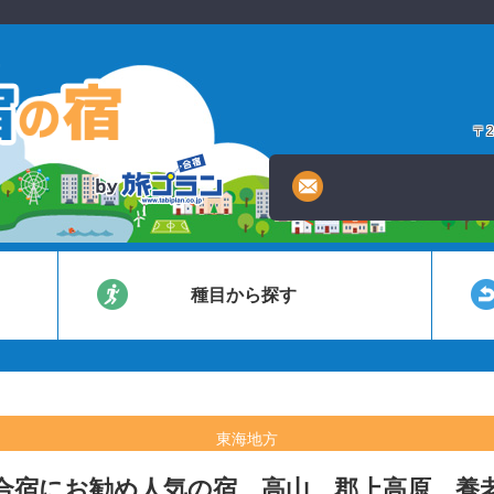
ト
〒2
種目から探す
東海地方
合宿にお勧め人気の宿、高山、郡上高原、養