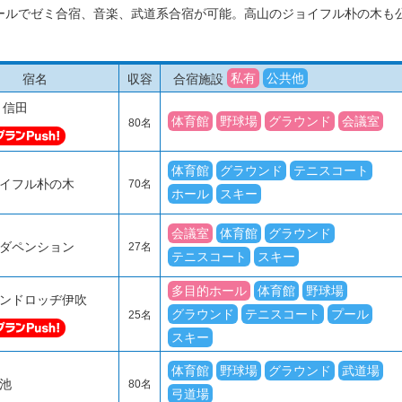
ールでゼミ合宿、音楽、武道系合宿が可能。高山のジョイフル朴の木も
私有
公共他
宿名
収容
合宿施設
 信田
体育館
野球場
グラウンド
会議室
80名
体育館
グラウンド
テニスコート
イフル朴の木
70名
ホール
スキー
会議室
体育館
グラウンド
ダペンション
27名
テニスコート
スキー
多目的ホール
体育館
野球場
ンドロッヂ伊吹
グラウンド
テニスコート
プール
25名
スキー
体育館
野球場
グラウンド
武道場
池
80名
弓道場