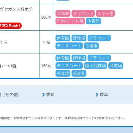
ヴァカンス村ホテ
会議室
グラウンド
スキー場
500名
ｸﾞﾗｳﾝﾄﾞｺﾞﾙﾌ場
体育館
体育館
野球場
グラウンド
くら
50名
テニスコート
弓道場
体育館
野球場
グラウンド
テニスコート
陸上競技場
武道場
レー中西
150名
弓道場
茶道具
岡（その他）
愛知
岐阜
どの情報は一部変更されている場合がございます。最新情報は旅プランまでお問い合わせ下さい。